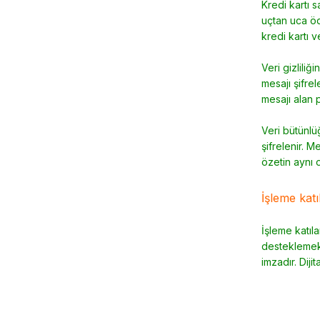
Kredi kartı 
uçtan uca öd
kredi kartı v
Veri gizliliğ
mesajı şifre
mesajı alan p
Veri bütünlü
şifrelenir. M
özetin aynı 
İşleme katı
İşleme katıla
desteklemek i
imzadır. Diji