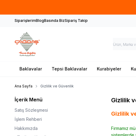
Siparişlerim
Blog
Basında Biz
Sipariş Takip
Baklavalar
Tepsi Baklavalar
Kurabiyeler
Ku
Ana Sayfa
Gizlilik ve Güvenlik
İçerik Menü
Gizlilik 
Satış Sözleşmesi
Gizlilik 
İşlem Rehberi
Hakkımızda
Firmamız müşt
sistemlerde s