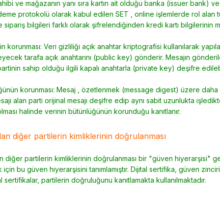
sahibi ve mağazanın yanı sıra kartın ait olduğu banka (issuer bank)
eme protokolü olarak kabul edilen SET , online işlemlerde rol alan 
e sipariş bilgileri farklı olarak şifrelendiğinden kredi kartı bilgiler
inin korunması: Veri gizliliği açık anahtar kriptografisi kullanılarak ya
leyecek tarafa açık anahtarını (public key) gönderir. Mesajın gönderil
artinin sahip olduğu ilgili kapalı anahtarla (private key) deşifre edil
ğünün korunması: Mesaj , özetlenmek (message digest) üzere daha ön
esajı alan parti orijinal mesajı deşifre edip aynı sabit uzunlukta işledikte
olması halinde verinin bütünlüğünün korunduğu kanıtlanır.
lan diğer partilerin kimliklerinin doğrulanması
n diğer partilerin kimliklerinin doğrulanması bir "güven hiyerarşisi" g
çin bu güven hiyerarşisini tanımlamıştır. Dijital sertifika, güven zinciri
tal sertifikalar, partilerin doğruluğunu kanıtlamakta kullanılmaktadır.