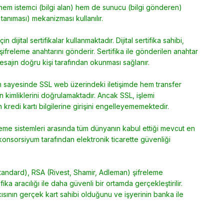
hem istemci (bilgi alan) hem de sunucu (bilgi gönderen)
i tanıması) mekanizması kullanılır.
 dijital sertifikalar kullanmaktadır. Dijital sertifika sahibi,
 şifreleme anahtarını gönderir. Sertifika ile gönderilen anahtar
esajın doğru kişi tarafından okunması sağlanır.
em sayesinde SSL web üzerindeki iletişimde hem transfer
 kimliklerini doğrulamaktadır. Ancak SSL, işlemi
kredi kartı bilgilerine girişini engelleyememektedir.
deme sistemleri arasında tüm dünyanın kabul ettiği mevcut en
onsorsiyum tarafından elektronik ticarette güvenliği
tandard), RSA (Rivest, Shamir, Adleman) şifreleme
ika aracılığı ile daha güvenli bir ortamda gerçekleştirilir.
ıcısının gerçek kart sahibi olduğunu ve işyerinin banka ile