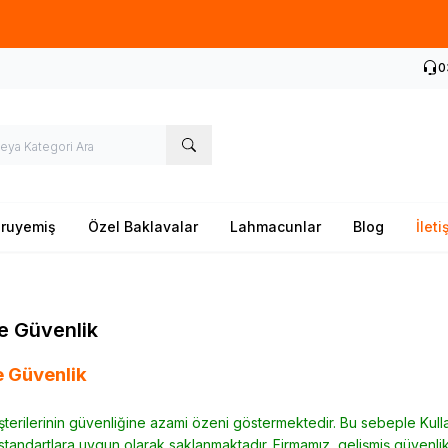
1887 Yılından Günümüze
0
ruyemiş
Özel Baklavalar
Lahmacunlar
Blog
İleti
ve Güvenlik
ve Güvenlik
erilerinin güvenliğine azami özeni göstermektedir. Bu sebeple Kullanıcı
tandartlara uygun olarak saklanmaktadır. Firmamız, gelişmiş güvenlik sis