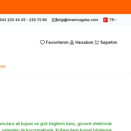
342 220 45 45 - 220 70 80
bilgi@imamcagdas.com
TR
Favorilerim
Hesabım
Sepetim
şim
lara ait kişisel ve gizli bilgilerin tümü, güvenli elektronik
temleri ile korunmaktadır. Kullanıcıların kişisel bilgilerine,