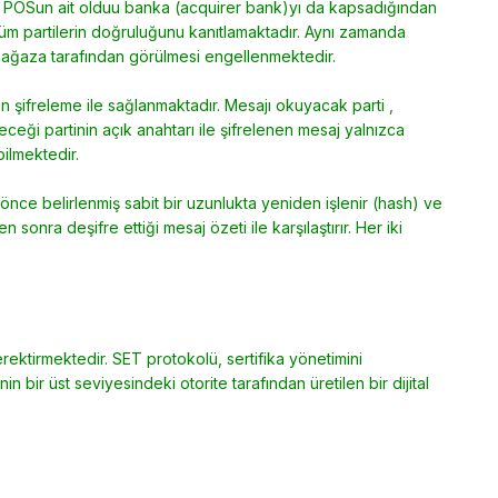
 ve POSun ait olduu banka (acquirer bank)yı da kapsadığından
tüm partilerin doğruluğunu kanıtlamaktadır. Aynı zamanda
inin mağaza tarafından görülmesi engellenmektedir.
pılan şifreleme ile sağlanmaktadır. Mesajı okuyacak parti ,
eceği partinin açık anahtarı ile şifrelenen mesaj yalnızca
ebilmektedir.
ce belirlenmiş sabit bir uzunlukta yeniden işlenir (hash) ve
n sonra deşifre ettiği mesaj özeti ile karşılaştırır. Her iki
erektirmektedir. SET protokolü, sertifika yönetimini
nin bir üst seviyesindeki otorite tarafından üretilen bir dijital