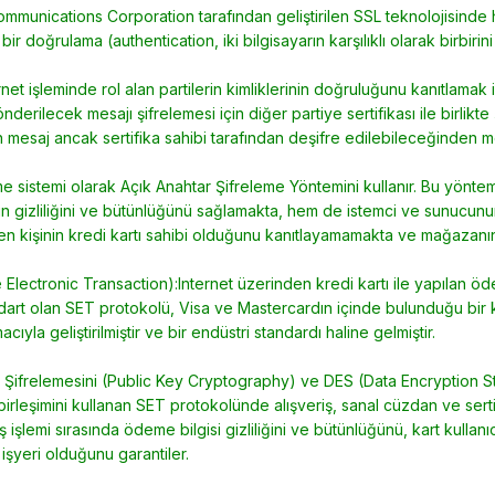
munications Corporation tarafından geliştirilen SSL teknolojisinde 
bir doğrulama (authentication, iki bilgisayarın karşılıklı olarak birbirin
rnet işleminde rol alan partilerin kimliklerinin doğruluğunu kanıtlamak için
derilecek mesajı şifrelemesi için diğer partiye sertifikası ile birlikte
en mesaj ancak sertifika sahibi tarafından deşifre edilebileceğinden m
me sistemi olarak Açık Anahtar Şifreleme Yöntemini kullanır. Bu yönt
nin gizliliğini ve bütünlüğünü sağlamakta, hem de istemci ve sunucunun
en kişinin kredi kartı sahibi olduğunu kanıtlayamamakta ve mağazanın 
Electronic Transaction):Internet üzerinden kredi kartı ile yapılan ö
dart olan SET protokolü, Visa ve Mastercardın içinde bulunduğu bir k
ıyla geliştirilmiştir ve bir endüstri standardı haline gelmiştir.
 Şifrelemesini (Public Key Cryptography) ve DES (Data Encryption S
birleşimini kullanan SET protokolünde alışveriş, sanal cüzdan ve sertif
ş işlemi sırasında ödeme bilgisi gizliliğini ve bütünlüğünü, kart kullan
 işyeri olduğunu garantiler.