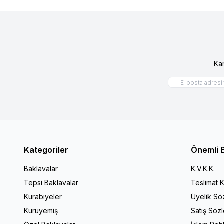
Ka
Kategoriler
Önemli B
Baklavalar
K.V.K.K.
Tepsi Baklavalar
Teslimat K
Kurabiyeler
Üyelik Sö
Kuruyemiş
Satış Söz