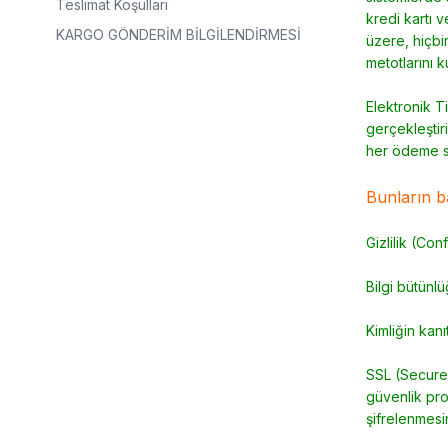
Teslimat Koşulları
kredi kartı v
KARGO GÖNDERİM BİLGİLENDİRMESİ
üzere, hiçbi
metotlarını k
Elektronik Ti
gerçekleştiri
her ödeme si
Bunların ba
Gizlilik (Con
Bilgi bütünl
Kimliğin kanı
SSL (Secure 
güvenlik pro
şifrelenmesi