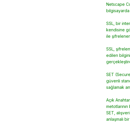
Netscape Com
bilgisayarda 
SSL, bir inte
kendisine gön
ile şifrelen
SSL, şifrele
edilen bilgi
gerçekleştir
SET (Secure 
güvenli stan
sağlamak amac
Açık Anahtar
metotlarının 
SET, alışveri
anlaşmalı bir