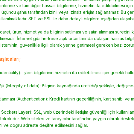
erilerine ve tüm diğer hassas bilgilerine, hizmetin ifa edilebilmesi iç
r üçüncü şahıs tarafından izinli veya izinsiz erişim sağlanamaz. Bu 
ullanılmaktadır. SET ve SSL ile daha detaylı bilgilere aşağıdan ulaşabil
caret, ürün, hizmet ya da bilginin satılması ve satın alınması sürecini
lmesidir. İnternet gibi herkese açık ortamlarında dolaşan hassas bilgil
steminin, güvenlikle ilgili olarak yerine getirmesi gereken bazı zorun
şlıcaları;
fidentiality): İşlem bilgilerinin hizmetin ifa edilebilmesi için gerekli 
üğü (Integrity of data): Bilginin kaynağında üretildiği şekliyle, değişm
tlanması (Authentication): Kredi kartının geçerliliğinin, kart sahibi v
Sockets Layer): SSL, web üzerindeki iletişim güvenliği için kullanılan 
tokolüdür. Web siteleri ve tarayıcılar tarafından yaygın olarak dest
ni ve doğru adreste deşifre edilmesini sağlar.