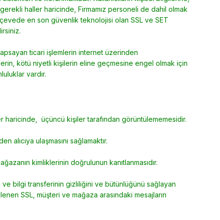
in gerekli haller haricinde, Firmamız personeli de dahil olmak
çerçevede en son güvenlik teknolojisi olan SSL ve SET
irsiniz.
 kapsayan ticari işlemlerin internet üzerinden
erin, kötü niyetli kişilerin eline geçmesine engel olmak için
luluklar vardır.
haller haricinde, üçüncü kişiler tarafından görüntülememesidir.
eden alıcıya ulaşmasını sağlamaktır.
e mağazanın kimliklerinin doğrulunun kanıtlanmasıdır.
ve bilgi transferinin gizliliğini ve bütünlüğünü sağlayan
eklenen SSL, müşteri ve mağaza arasındaki mesajların